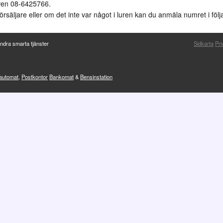
ven 08-6425766.
örsäljare eller om det inte var något i luren kan du anmäla numret i föl
ndra smarta tjänster
Sidkarta
Pri
sautomat
,
Postkontor
Bankomat
&
Bensinstation