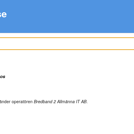
se
tos
änder operatören
Bredband 2 Allmänna IT AB
.