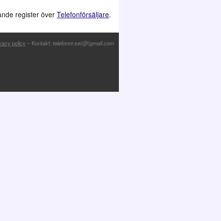
jande register över
Telefonförsäljare
.
vacy policy
– Kontakt:
telefonnr.se(@)gmail.com