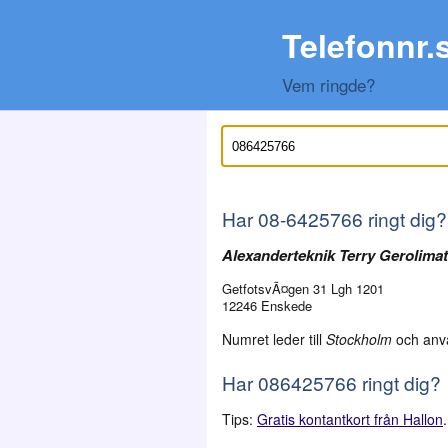
Telefonnr.
Vem ringde?
Har
08-6425766
ringt dig?
Alexanderteknik Terry Gerolima
GetfotsvÃ¤gen 31 Lgh 1201
12246 Enskede
Numret leder till
Stockholm
och anv
Har 086425766 ringt dig?
Tips:
Gratis kontantkort från Hallon
.