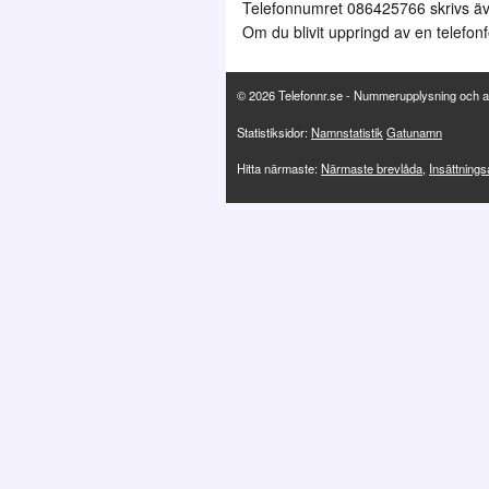
Telefonnumret 086425766 skrivs ä
Om du blivit uppringd av en telefonf
© 2026 Telefonnr.se - Nummerupplysning och a
Statistiksidor:
Namnstatistik
Gatunamn
Hitta närmaste:
Närmaste brevlåda
,
Insättning