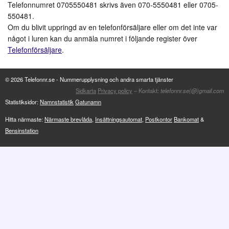
Telefonnumret 0705550481 skrivs även 070-5550481 eller 0705-
550481.
Om du blivit uppringd av en telefonförsäljare eller om det inte var
något i luren kan du anmäla numret i följande register över
Telefonförsäljare
.
© 2026 Telefonnr.se - Nummerupplysning och andra smarta tjänster
Sidkarta
Privacy policy
– Kontakt:
telefonnr.se(@)gmail.com
Statistiksidor:
Namnstatistik
Gatunamn
Hitta närmaste:
Närmaste brevlåda
,
Insättningsautomat
,
Postkontor
Bankomat
&
Bensinstation