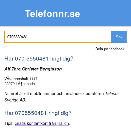
Telefonnr.se
Sök
Dela på facebook:
Har
070-5550481
ringt dig?
Alf Tore Christer Bengtsson
VÃ¤rmanshult 1117
28070 LÃ¶nsboda
Numret är ett mobilnummer och använder operatören
Telenor
Sverige AB
.
Har 0705550481 ringt dig?
Tips:
Gratis kontantkort från Hallon
.