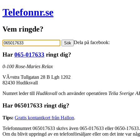
Telefonnr.se
Vem ringde?
Dela på facebook:
Sök
Har
065-017633
ringt dig?
0-100 Rose-Maries Relax
VÃ¤stra Tullgatan 28 B Lgh 1202
82430 Hudiksvall
Numret leder till
Hudiksvall
och använder operatören
Telia Sverige A
Har 065017633 ringt dig?
Tips:
Gratis kontantkort från Hallon
.
Telefonnumret 065017633 skrivs även 065-017633 eller 0650-17633.
Om du blivit uppringd av en telefonförsäljare eller om det inte var nå