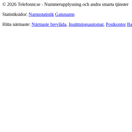
© 2026 Telefonnr.se - Nummerupplysning och andra smarta tjänster
Statistiksidor:
Namnstatistik
Gatunamn
Hitta närmaste:
Närmaste brevlåda
,
Insättningsautomat
,
Postkontor
Ba