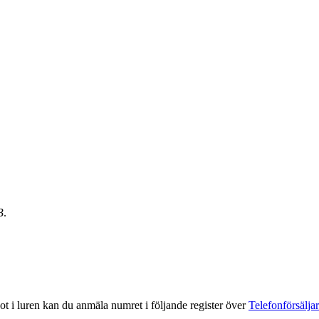
B
.
got i luren kan du anmäla numret i följande register över
Telefonförsälja