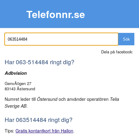
Telefonnr.se
Sök
Dela på facebook:
Har
063-514484
ringt dig?
Adbvision
GenvÃ¤gen 27
83143 Ãstersund
Numret leder till
Östersund
och använder operatören
Telia
Sverige AB
.
Har 063514484 ringt dig?
Tips:
Gratis kontantkort från Hallon
.