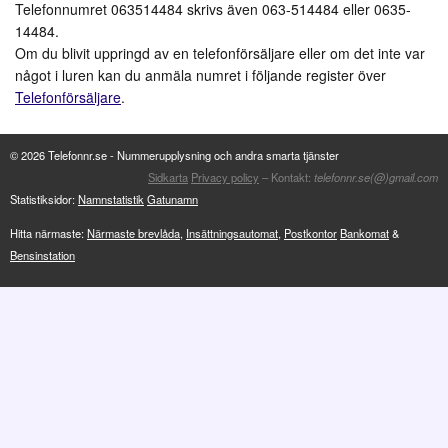
Telefonnumret 063514484 skrivs även 063-514484 eller 0635-
14484.
Om du blivit uppringd av en telefonförsäljare eller om det inte var
något i luren kan du anmäla numret i följande register över
Telefonförsäljare
.
© 2026 Telefonnr.se - Nummerupplysning och andra smarta tjänster
Sidkarta
Privacy policy
– Kontakt:
telefonnr.se(@)gmail.com
Statistiksidor:
Namnstatistik
Gatunamn
Hitta närmaste:
Närmaste brevlåda
,
Insättningsautomat
,
Postkontor
Bankomat
&
Bensinstation