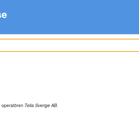
se
 operatören
Telia Sverige AB
.