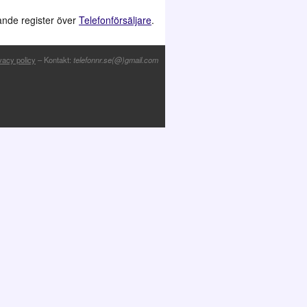
jande register över
Telefonförsäljare
.
vacy policy
– Kontakt:
telefonnr.se(@)gmail.com