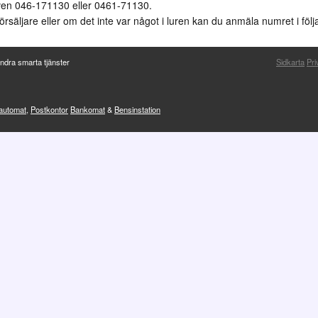
ven 046-171130 eller 0461-71130.
örsäljare eller om det inte var något i luren kan du anmäla numret i föl
ndra smarta tjänster
Sidkarta
Pri
sautomat
,
Postkontor
Bankomat
&
Bensinstation