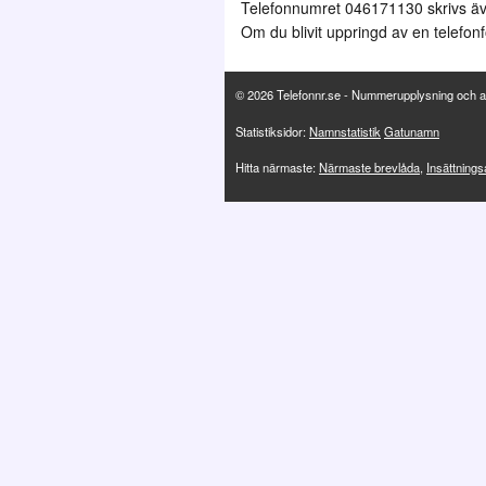
Telefonnumret 046171130 skrivs ä
Om du blivit uppringd av en telefonf
© 2026 Telefonnr.se - Nummerupplysning och a
Statistiksidor:
Namnstatistik
Gatunamn
Hitta närmaste:
Närmaste brevlåda
,
Insättning