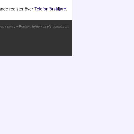
jande register över
Telefonförsäljare
.
vacy policy
– Kontakt:
telefonnr.se(@)gmail.com