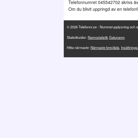
Telefonnumret 045542702 skrivs ä
Om du blivit uppringd av en telefonf
© 2026 Telefonnr.se - Nummerupplysning och a
Statistiksidor:
Namnstatistik
Gatunamn
Hitta närmaste:
Närmaste brevlåda
,
Insättning