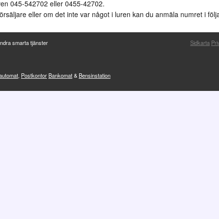
ven 045-542702 eller 0455-42702.
örsäljare eller om det inte var något i luren kan du anmäla numret i föl
ndra smarta tjänster
Sidkarta
Pri
sautomat
,
Postkontor
Bankomat
&
Bensinstation