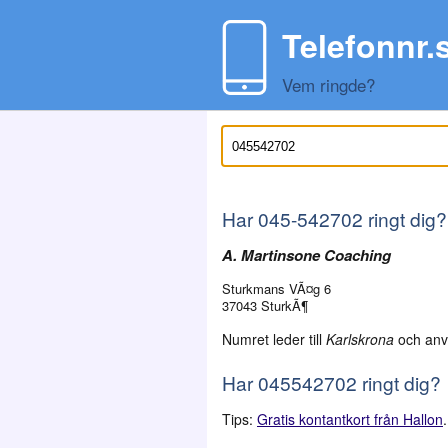
Telefonnr.
Vem ringde?
Har
045-542702
ringt dig?
A. Martinsone Coaching
Sturkmans VÃ¤g 6
37043 SturkÃ¶
Numret leder till
Karlskrona
och anv
Har 045542702 ringt dig?
Tips:
Gratis kontantkort från Hallon
.