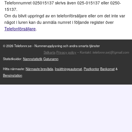
Telefonnumret 025015137 skrivs även 025-015137 eller 0250-
15137.
Om du blivit uppringd av en telefonförsäljare eller om det inte var
något i luren kan du anmäla numret i följande register över
Telefonförsäljare
.
© 2026 Telefonnr.se - Nummerupplysning och andra smarta tjänster
Sidkarta
Privacy policy
– Kontakt:
telefonnr.se(@)gmail.com
Statistiksidor:
Namnstatistik
Gatunamn
Hitta närmaste:
Närmaste brevlåda
,
Insättningsautomat
,
Postkontor
Bankomat
&
Bensinstation