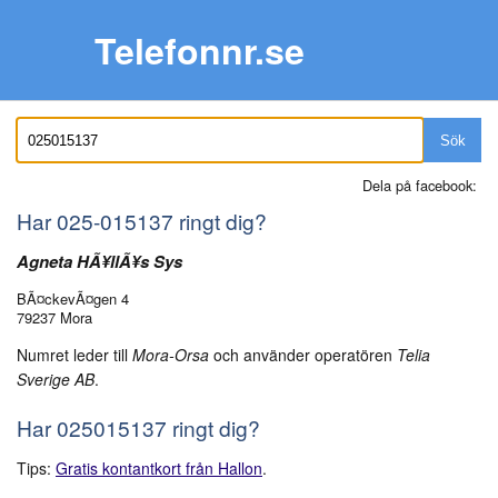
Telefonnr.se
Sök
Dela på facebook:
Har
025-015137
ringt dig?
Agneta HÃ¥llÃ¥s Sys
BÃ¤ckevÃ¤gen 4
79237 Mora
Numret leder till
Mora-Orsa
och använder operatören
Telia
Sverige AB
.
Har 025015137 ringt dig?
Tips:
Gratis kontantkort från Hallon
.