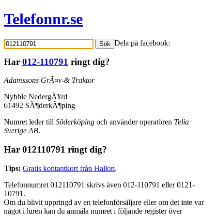
Telefonnr.se
Dela på facebook:
Sök
Har
012-110791
ringt dig?
Adamssons GrÃ¤v-& Traktor
Nybble NedergÃ¥rd
61492 SÃ¶derkÃ¶ping
Numret leder till
Söderköping
och använder operatören
Telia
Sverige AB
.
Har 012110791 ringt dig?
Tips:
Gratis kontantkort från Hallon
.
Telefonnumret 012110791 skrivs även 012-110791 eller 0121-
10791.
Om du blivit uppringd av en telefonförsäljare eller om det inte var
något i luren kan du anmäla numret i följande register över